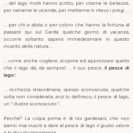
… del lago molti hanno scritto, per citarne le bellezze,
per narrarne le vicende, per metterne in rilievo i pregi …
… per chi vi abita o per coloro che hanno la fortuna di
passare qui sul Garda qualche giorno di vacanza,
occorre soltanto sapersi immedesimare in questo
incanto della natura …
… come anche cogliere, scoprire ed apprezzare quello
che il lago dà, da sempre!; … il suo pesce,
il pesce di
lago
!
… ricchezza straordinaria, spesso sconosciuta, qualche
volta non considerata, anzi lo definisco, il pesce di lago,
un ” illustre sconosciuto “.
Perchè? La colpa prima è di noi gardesani, che non
siamo mai riusciti a dare al pesce di lago il giusto valore
e la dovuta importanza…