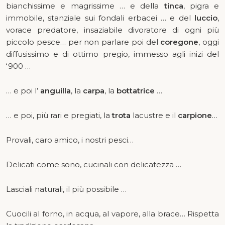
bianchissime e magrissime … e della
tinca
, pigra e
immobile, stanziale sui fondali erbacei … e del
luccio
,
vorace predatore, insaziabile divoratore di ogni più
piccolo pesce… per non parlare poi del
coregone
, oggi
diffusissimo e di ottimo pregio, immesso agli inizi del
‘900 …
… e poi l’
anguilla
, la
carpa
, la
bottatrice
…
… e poi, più rari e pregiati, la
trota
lacustre e il
carpione
…
Provali, caro amico, i nostri pesci…
Delicati come sono, cucinali con delicatezza …
Lasciali naturali, il più possibile …
Cuocili al forno, in acqua, al vapore, alla brace… Rispetta