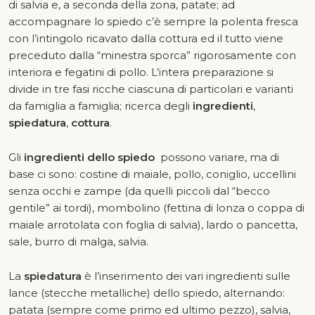
di salvia e, a seconda della zona, patate; ad
accompagnare lo spiedo c’è sempre la polenta fresca
con l’intingolo ricavato dalla cottura ed il tutto viene
preceduto dalla “minestra sporca” rigorosamente con
interiora e fegatini di pollo. L’intera preparazione si
divide in tre fasi ricche ciascuna di particolari e varianti
da famiglia a famiglia; ricerca degli
ingredienti
,
spiedatura
,
cottura
.
Gli
ingredienti dello spiedo
possono variare, ma di
base ci sono: costine di maiale, pollo, coniglio, uccellini
senza occhi e zampe (da quelli piccoli dal “becco
gentile” ai tordi), mombolino (fettina di lonza o coppa di
maiale arrotolata con foglia di salvia), lardo o pancetta,
sale, burro di malga, salvia.
La
spiedatura
è l’inserimento dei vari ingredienti sulle
lance (stecche metalliche) dello spiedo, alternando:
patata (sempre come primo ed ultimo pezzo), salvia,