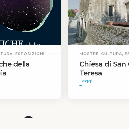
TURA, ESPOSIZIONI
MOSTRE, CULTURA, E
he della
Chiesa di San 
ia
Teresa
Leggi
Privacy Policy
|
Cookie Policy
1
2
3
...
18