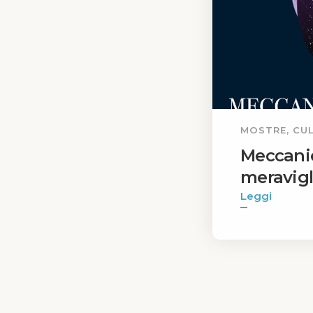
MOSTRE, CUL
Meccanic
meravigl
Leggi