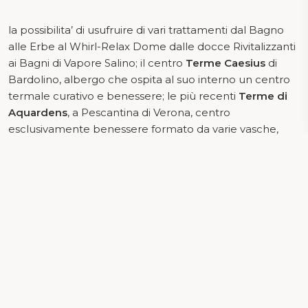
la possibilita’ di usufruire di vari trattamenti dal Bagno
alle Erbe al Whirl-Relax Dome dalle docce Rivitalizzanti
ai Bagni di Vapore Salino; il centro
Terme Caesius
di
Bardolino, albergo che ospita al suo interno un centro
termale curativo e benessere; le più recenti
Terme di
Aquardens
, a Pescantina di Verona, centro
esclusivamente benessere formato da varie vasche,
grotte e cascate su di un’area di circa cinquemila metri
quadri.
Terme Aquardens