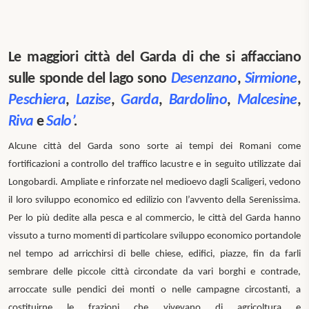
Le maggiori città del Garda di che si affacciano
sulle sponde del lago sono
Desenzano
,
Sirmione
,
Peschiera
,
Lazise
,
Garda
,
Bardolino
,
Malcesine
,
Riva
e
Salo’
.
Alcune città del Garda sono sorte ai tempi dei Romani come
fortificazioni a controllo del traffico lacustre e in seguito utilizzate dai
Longobardi.
Ampliate e rinforzate nel medioevo dagli Scaligeri, vedono
il loro sviluppo economico ed edilizio con l’avvento della Serenissima.
Per lo più dedite alla pesca e al commercio, le città del Garda hanno
vissuto a turno momenti di particolare sviluppo economico portandole
nel tempo ad arricchirsi di belle chiese, edifici, piazze, fin da farli
sembrare delle piccole città c
ircondate da vari borghi e contrade,
arroccate sulle pendici dei monti o nelle campagne circostanti, a
costituirne le frazioni che vivevano di agricoltura e