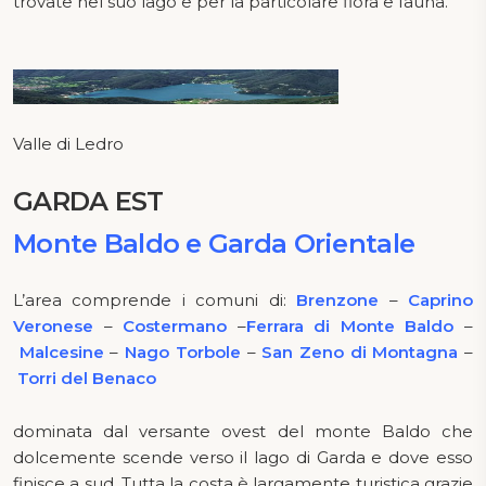
trovate nel suo lago e per la particolare flora e fauna.
Valle di Ledro
GARDA EST
Monte Baldo e Garda Orientale
L’area comprende i comuni di:
Brenzone
–
Caprino
Veronese
–
Costermano
–
Ferrara di Monte Baldo
–
Malcesine
–
Nago Torbole
–
San Zeno di Montagna
–
Torri del Benaco
dominata dal versante ovest del monte Baldo che
dolcemente scende verso il lago di Garda e dove esso
finisce a sud. Tutta la costa è largamente turistica grazie