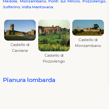
Medole
,
Monzambano
,
Ponti sul Mincio
,
Pozzolengo
,
Solferino
,
Volta Mantovana
.
Castello di
Castello di
Monzambano
Cavriana
Castello di
Pozzolengo
Pianura lombarda
Zona del basso Garda occidentale che da
Sirmione
,
Desenzano
,
Lonato
e
Calvagese della Riviera
si inoltra
nell’entroterra verso la città di Brescia, incontrando
paesi prevalentemente dediti all’industria,