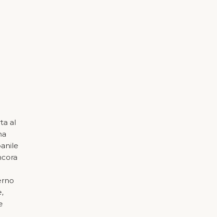
ta al
na
panile
ancora
terno
,
e