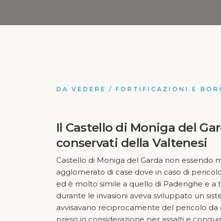
DA VEDERE
/
FORTIFICAZIONI E BOR
Il Castello di Moniga del Ga
conservati della Valtenesi
Castello di Moniga del Garda non essendo mai
agglomerato di case dove in caso di pericolo l
ed è molto simile a quello di Padenghe e a tan
durante le invasioni aveva sviluppato un sist
avvisavano reciprocamente del pericolo da qui
preso in considerazione per assalti e conqui