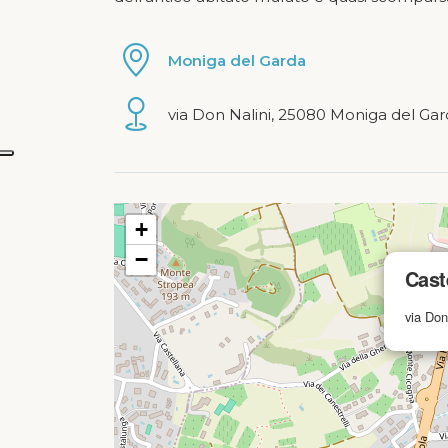
Moniga del Garda
via Don Nalini, 25080 Moniga del Ga
mappa in caricamento...
+
−
Cast
via Don