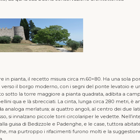
re in pianta, il recetto misura circa m.60×80. Ha una sola por
to verso il borgo moderno, con i segni del ponte levatoio e u
o sito sotto la torre maggiore a pianta quadrata, adibita a cam
ellini qua e là sbrecciati. La cinta, lunga circa 280 metri, è 
a analoga merlatura; ai quattro angoli, al centro dei due lati
so, si innalzano piccole torri circolariper le vedette. Nell’in
 alla guisa di Bedizzole e Padenghe, e le case, tuttora abitate
he, ma purtroppo i rifacimenti furono molti e la suggestion
a.