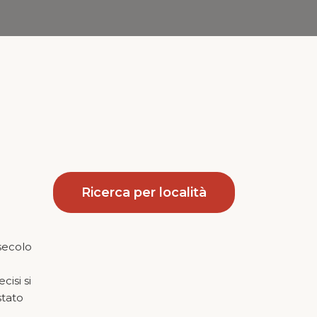
Ricerca per località
 secolo
isi si
stato