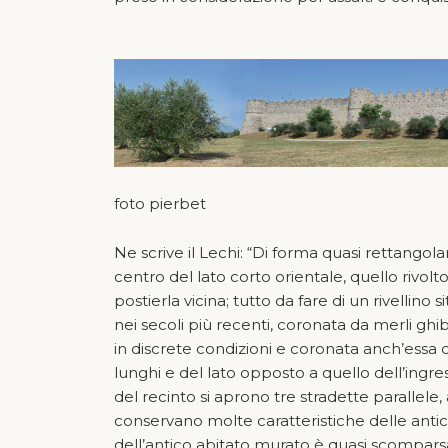
foto pierbet
Ne scrive il Lechi: “Di forma quasi rettangola
centro del lato corto orientale, quello rivol
postierla vicina; tutto da fare di un rivellin
nei secoli più recenti, coronata da merli ghib
in discrete condizioni e coronata anch’essa d
lunghi e del lato opposto a quello dell’ingres
del recinto si aprono tre stradette parallele,
conservano molte caratteristiche delle antic
dell’antico abitato murato è quasi scompars