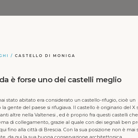
GHI
/
CASTELLO DI MONIGA
rda è forse uno dei castelli meglio
 stato abitato era considerato un castello-rifugio, cioè un
a gente del paese si rifugiava. Il castello è originario del X
ti altre nella Valtenesi , ed è proprio fra questi castelli che
ema di collegamento, grazie al quale con dei segnali ben prec
 fino alla città di Brescia. Con la sua posizione non è mai 
ste, da qui la sua buona conservazione architettonica