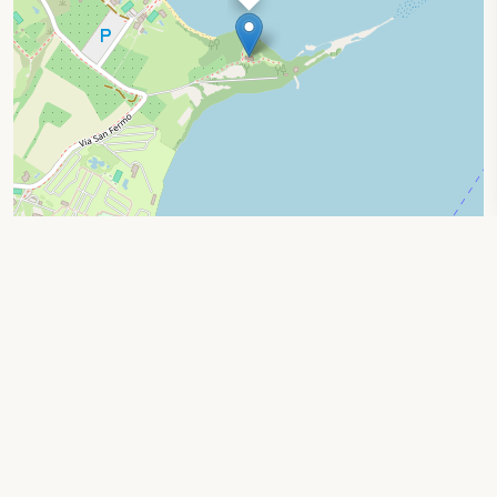
Leaflet
|
© OpenStreetMap contributors
Ricerca per località