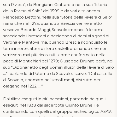
sua Riviera”, da Bongianni Grattarolo nella sua “Istoria
della Riviera di Salò” del 1599 e da vari altri ancora.
Francesco Bettoni, nella sua “Storia della Riviera di Salò”,
narra che nel 1275, quando a Brescia venne eletto
vescovo Berardo Maggi, Scovolo imbracciò le armi
scacciando i bresciani e decidendo di darsi ai signori di
Verona e Mantova ma, quando Brescia riconquistò le
terre insorte, atterrò i loro castelli ordinando che non
venissero mai più ricostruiti, come confermato nella
pace di Montichiari del 1279; Giuseppe Brunati però, nel
suo “Dizionarietto degli uomini illustri della Riviera di Salò
…”, parlando di Paterno da Scovolo, scrive: “Dal castello
di Scovolo, rinomato ne’ secoli medj, distrutto per
oragano nel 1222, …”
Dai rilievi eseguiti in più occasioni, partendo da quelli
eseguiti nel 1838 dal sacerdote Quinto Brunelli e
continuando con quelli del gruppo archeologico ASAV,