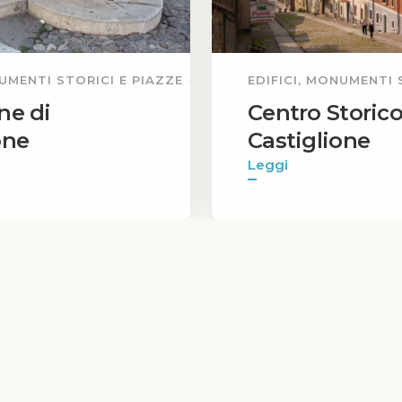
NUMENTI STORICI E PIAZZE
EDIFICI, MONUMENTI 
ne di
Centro Storico
one
Castiglione
Leggi
Privacy Policy
|
Cookie Policy
1
...
31
32
33
34
35
...
40