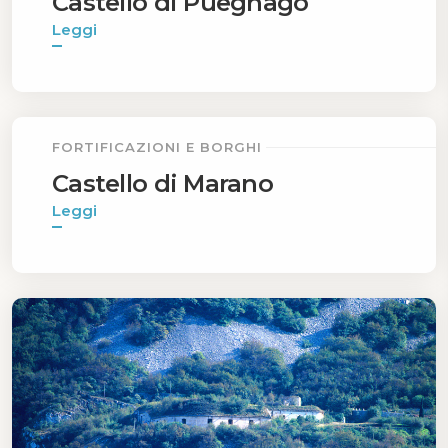
Castello di Puegnago
Leggi
FORTIFICAZIONI E BORGHI
Castello di Marano
Leggi