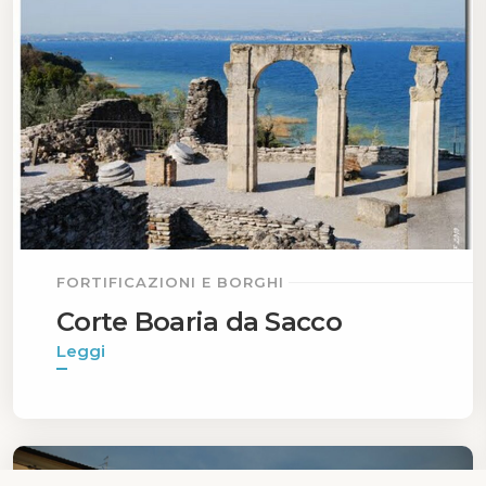
FORTIFICAZIONI E BORGHI
Corte Boaria da Sacco
Leggi