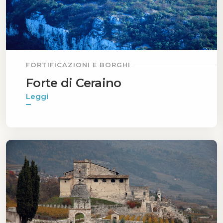
FORTIFICAZIONI E BORGHI
Forte di Ceraino
Leggi