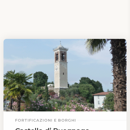
FORTIFICAZIONI E BORGHI