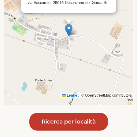
via Vaccarolo, 25015 Desenzano del Garda Bs
Leaflet
|
© OpenStreetMap contributors
Ricerca per località