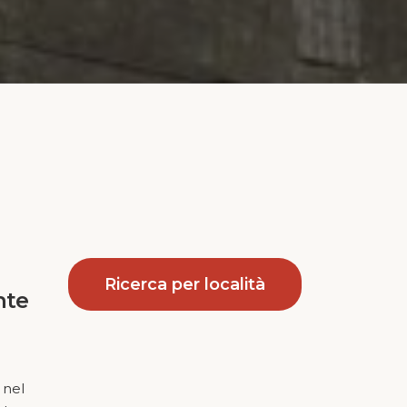
Ricerca per località
nte
 nel