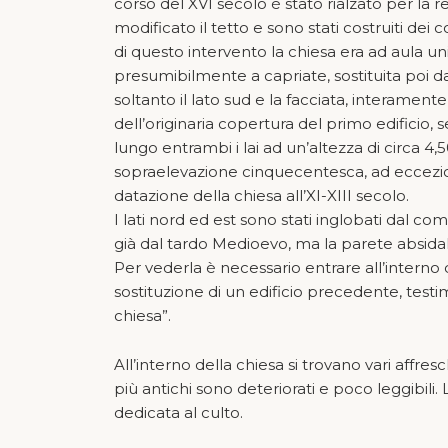
corso del XVI secolo è stato rialzato per la r
modificato il tetto e sono stati costruiti dei c
di questo intervento la chiesa era ad aula 
presumibilmente a capriate, sostituita poi d
soltanto il lato sud e la facciata, interamente 
dell’originaria copertura del primo edificio,
lungo entrambi i lai ad un’altezza di circa 4
sopraelevazione cinquecentesca, ad eccezio
datazione della chiesa all’XI-XIII secolo.
I lati nord ed est sono stati inglobati dal 
già dal tardo Medioevo, ma la parete absida
Per vederla è necessario entrare all’interno di
sostituzione di un edificio precedente, test
chiesa”.
All’interno della chiesa si trovano vari affres
più antichi sono deteriorati e poco leggibili. 
dedicata al culto.