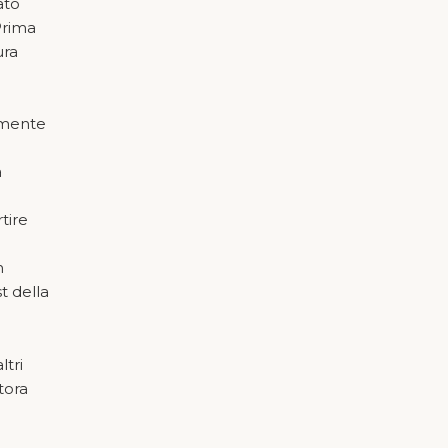
ato
 Prima
ura
almente
a
tire
n
t della
ltri
ttora