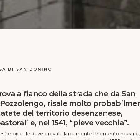
SA DI SAN DONINO
trova a fianco della strada che da San
 Pozzolengo, risale molto probabilme
ù datate del territorio desenzanese,
astorali e, nel 1541, “pieve vecchia”.
inestre piccole dove prevale largamente l’elemento murario,