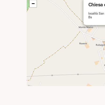
−
Chiesa 
località Sa
Bs