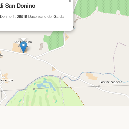
×
di San Donino
n Donino 1, 25015 Desenzano del Garda
Privacy Policy
|
Cookie Policy
Leaflet
|
© OpenStreetMap cont