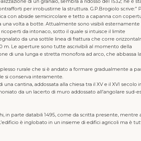
ealizzazione di un granaio, sembra a ridosso del 1532; ne è st
ontrafforti per irrobustirne la struttura. G.P.Brogiolo scrive:”
unica con abside semicircolare e tetto a capanna con copert
a una volta a botte. Attualmente sono visibili esternamente
ricoperti da intonaco, sotto il quale si intuisce il limite
 segnalato da una sottile linea di frattura che corre orizzont
,50 m. Le aperture sono tutte ascrivibili al momento della
ne di una lunga e stretta monofora ad arco, che abbassa l
complesso rurale che si è andato a formare gradualmente a par
le si conserva interamente.
 una cantina, addossata alla chiesa tra il XV e il XVI secolo i
imoniato da un lacerto di muro addossato all’angolare sud-es
chi, in parte databili 1495, come da scritta presente, mentre a
L’edificio è inglobato in un insieme di edifici agricoli ma è tu