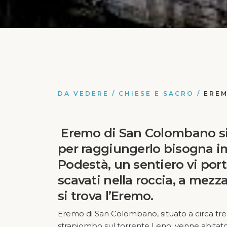
DA VEDERE
/
CHIESE E SACRO
/
EREM
Eremo di San Colombano si
per raggiungerlo bisogna i
Podestà, un sentiero vi port
scavati nella roccia, a mezz
si trova l’Eremo.
Eremo di San Colombano, situato a circa tre c
strapiombo sul torrente Leno; venne abitato 