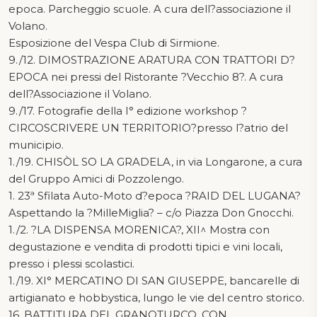
epoca. Parcheggio scuole. A cura dell?associazione il
Volano.
Esposizione del Vespa Club di Sirmione.
9./12. DIMOSTRAZIONE ARATURA CON TRATTORI D?
EPOCA nei pressi del Ristorante ?Vecchio 8?. A cura
dell?Associazione il Volano.
9./17. Fotografie della I° edizione workshop ?
CIRCOSCRIVERE UN TERRITORIO?presso l?atrio del
municipio.
1./19. CHISÒL SO LA GRADELA, in via Longarone, a cura
del Gruppo Amici di Pozzolengo.
1. 23ª Sfilata Auto-Moto d?epoca ?RAID DEL LUGANA?
Aspettando la ?MilleMiglia? – c/o Piazza Don Gnocchi.
1./2. ?LA DISPENSA MORENICA?, XII^ Mostra con
degustazione e vendita di prodotti tipici e vini locali,
presso i plessi scolastici.
1./19. XI° MERCATINO DI SAN GIUSEPPE, bancarelle di
artigianato e hobbystica, lungo le vie del centro storico.
16. BATTITURA DEL GRANOTURCO, CON