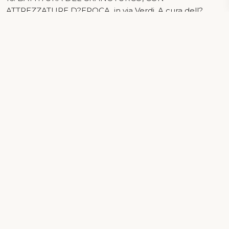
ATTREZZATURE D?EPOCA, in via Verdi. A cura dell?
Associazione il Volano.
17.3 Sfilata con premiazioni auto d?epoca in Piazza
Repubblica. Presso la scuola media, mostra dei disegni
realizzati dagli alunni della scuola primaria per il
calendario ecologico 214
Pozzolengo
25010 Pozzolengo Mn
Ricerca per località