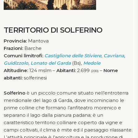
TERRITORIO DI SOLFERINO
Provincia:
Mantova
Frazioni:
Barche
Comuni limitrofi:
Castiglione delle Stiviere
,
Cavriana
,
Guidizzolo
,
Lonato del Garda
(Bs),
Medole
Altitudine:
124 mslm –
Abitanti:
2.699
–
Nome
(2010)
abitanti:
solferinesi
Solferino
è un piccolo comune situato nell’entroterra
meridionale del lago di Garda, dove incominciano le
prime colline che formano l’anfiteatro morenico e
separano il lago dalla pianura padana; è un
caratteristico territorio collinare coperto da vigne e
campi coltivati, il clima è mite ed il paesaggio rilassante.
L’attività principale è l’agricoltura e la produzione di