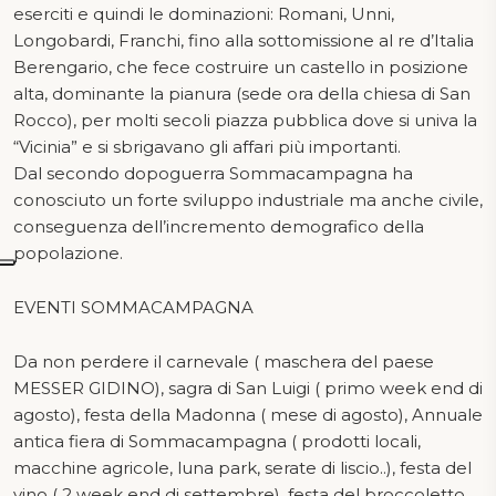
eserciti e quindi le dominazioni: Romani, Unni,
Longobardi, Franchi, fino alla sottomissione al re d’Italia
Berengario, che fece costruire un castello in posizione
alta, dominante la pianura (sede ora della chiesa di San
Rocco), per molti secoli piazza pubblica dove si univa la
“Vicinia” e si sbrigavano gli affari più importanti.
Dal secondo dopoguerra Sommacampagna ha
conosciuto un forte sviluppo industriale ma anche civile,
conseguenza dell’incremento demografico della
popolazione.
EVENTI SOMMACAMPAGNA
Da non perdere il carnevale ( maschera del paese
MESSER GIDINO), sagra di San Luigi ( primo week end di
agosto), festa della Madonna ( mese di agosto), Annuale
antica fiera di Sommacampagna ( prodotti locali,
macchine agricole, luna park, serate di liscio..), festa del
vino ( 2 week end di settembre), festa del broccoletto