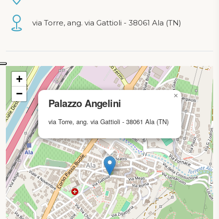
via Torre, ang. via Gattioli - 38061 Ala (TN)
mappa in caricamento...
+
−
×
Palazzo Angelini
via Torre, ang. via Gattioli - 38061 Ala (TN)