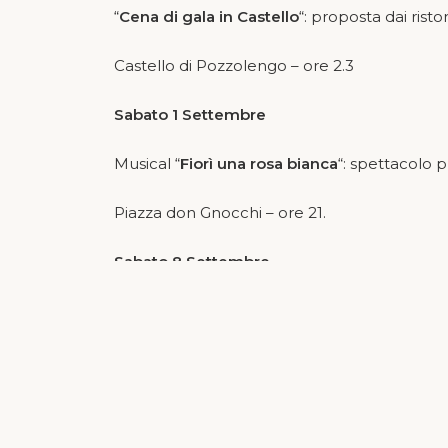
“
Cena di gala in Castello
“: proposta dai rist
Castello di Pozzolengo – ore 2.3
Sabato 1 Settembre
Musical “
Fiorì una rosa bianca
“: spettacolo
Piazza don Gnocchi – ore 21.
Sabato 8 Settembre
Commedia dialettale “
Me pias le pene
” (ovv
spettacolo promosso dall’Asociazione AUS
Piazza don Gnocchi – ore 21.