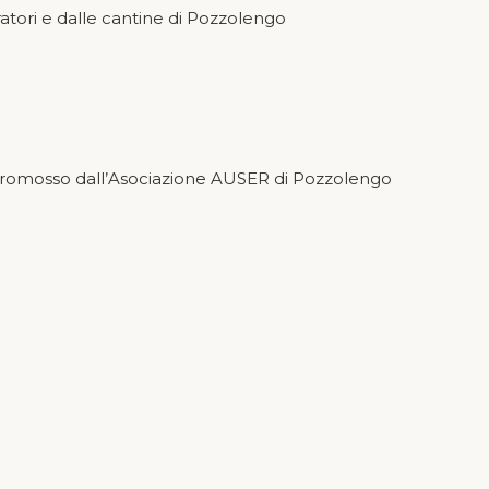
oratori e dalle cantine di Pozzolengo
 promosso dall’Asociazione AUSER di Pozzolengo
Privacy Policy
|
Cookie Policy
ero “Come piega’ el fèr”):
ER di Pozzolengo