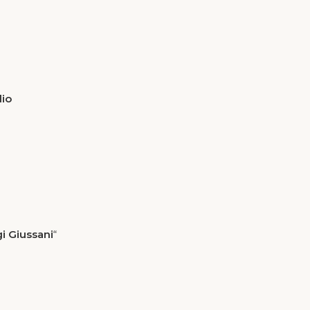
lio
i Giussani
“