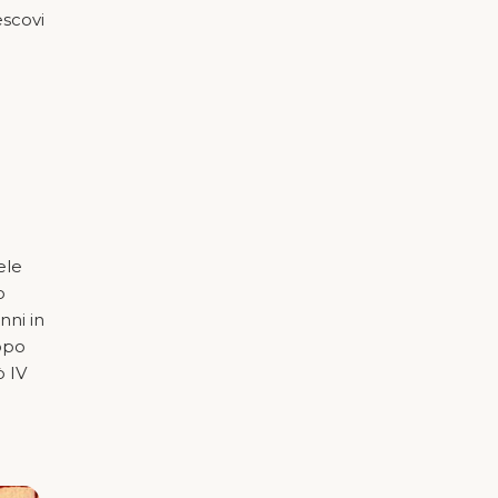
escovi
ele
o
nni in
Dopo
ò IV