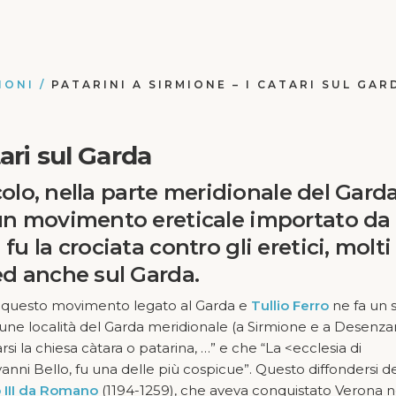
IONI
/
PATARINI A SIRMIONE – I CATARI SUL GAR
ari sul Garda
ecolo, nella parte meridionale del Garda
 un movimento ereticale importato da
fu la crociata contro gli eretici, molti
ed anche sul Garda.
 di questo movimento legato al Garda e
Tullio Ferro
ne fa un 
lcune località del Garda meridionale (a Sirmione e a Desenza
rsi la chiesa càtara o patarina, …” e che “La <ecclesia di
anni Bello, fu una delle più cospicue”. Questo diffondersi de
 III da Romano
(1194-1259), che aveva conquistato Verona n