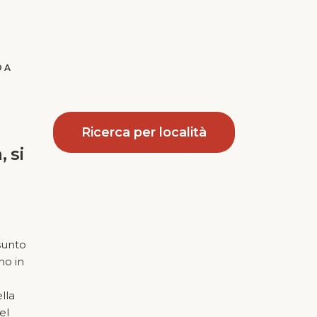
DA
Ricerca per località
, si
sunto
no in
lla
el