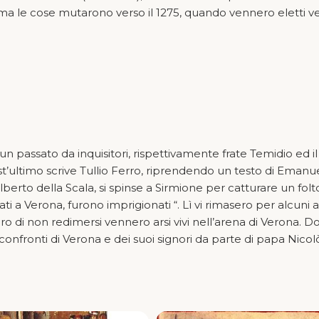
 ma le cose mutarono verso il 1275, quando vennero eletti v
un passato da inquisitori, rispettivamente frate Temidio ed il
t’ultimo scrive Tullio Ferro, riprendendo un testo di Emanu
lberto della Scala, si spinse a Sirmione per catturare un folt
ti a Verona, furono imprigionati “. Lì vi rimasero per alcuni a
ero di non redimersi vennero arsi vivi nell’arena di Verona. 
confronti di Verona e dei suoi signori da parte di papa Nicol