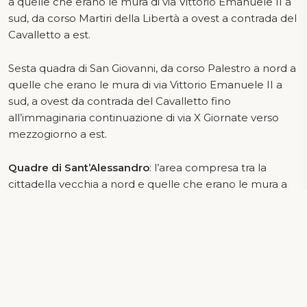
a quelle che erano le mura di via Vittorio Emanuele II a
sud, da corso Martiri della Libertà a ovest a contrada del
Cavalletto a est.
Sesta quadra di San Giovanni, da corso Palestro a nord a
quelle che erano le mura di via Vittorio Emanuele II a
sud, a ovest da contrada del Cavalletto fino
all’immaginaria continuazione di via X Giornate verso
mezzogiorno a est.
Quadre di Sant’Alessandro
: l’area compresa tra la
cittadella vecchia a nord e quelle che erano le mura a
sud ed est; divisa in due quadre.
Prima quadra di Sant’Alessandro, delimitata a nord da
corso Zanardelli, via Antiche Mura e una linea
intermedia fra via Toso e corso Magenta, a sud da quelle
che erano le mura; a ovest dall’immaginaria
continuazione a sud di via X Giornate, a est da una linea