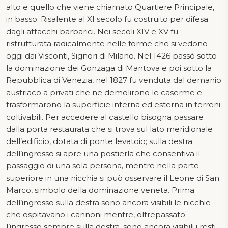
alto e quello che viene chiamato Quartiere Principale,
in basso. Risalente al XI secolo fu costruito per difesa
dagli attacchi barbarici. Nei secoli XIV e XV fu
ristrutturata radicalmente nelle forme che si vedono
oggi dai Visconti, Signori di Milano. Nel 1426 passò sotto
la dominazione dei Gonzaga di Mantova e poi sotto la
Repubblica di Venezia, nel 1827 fu venduta dal demanio
austriaco a privati che ne demolirono le caserme e
trasformarono la superficie interna ed esterna in terreni
coltivabili. Per accedere al castello bisogna passare
dalla porta restaurata che si trova sul lato meridionale
dell’edificio, dotata di ponte levatoio; sulla destra
dell’ingresso si apre una postierla che consentiva il
passaggio di una sola persona, mentre nella parte
superiore in una nicchia si può osservare il Leone di San
Marco, simbolo della dominazione veneta. Prima
dell’ingresso sulla destra sono ancora visibili le nicchie
che ospitavano i cannoni mentre, oltrepassato
l’ingresso sempre sulla destra, sono ancora visibili i resti