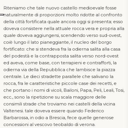
Riteniamo che tale nuovo castello medioevale fosse
naturalmente di proporzioni molto ridotte al confronto
della città fortificata quale ancora oggi si presenta; esso
doveva consistere nella attuale rocca vera e propria alla
quale doveva aggiungersi, scendendo verso sud-ovest,
coiè lungo il lato pianeggiante, il nucleo del borgo
fortificato: che si stendeva fra la odierna salita alla casa
del podestà e la contrapposta salita verso nord-ovest
ed aveva, come base, con terrapieni e contrafforti, la
odierna via della Repubblica che lambisce la piazza
centrale. Le dieci stradette parallele che salivano la
rocca, fra le caratteristiche piccole case dei recetti, e
che portano i nomi di vicoli, Bailoni, Papa, Peli, Leali, Tosi,
ecc., sono la ripetizione su scala maggiore delle
consimili strade che troviamo nei castelli della vicina
Valtenesi. tale doveva essere quando Federico
Barbarossa, in odio a Brescia, fece quelle generose
concessioni al vescovo teobaldo di verona.