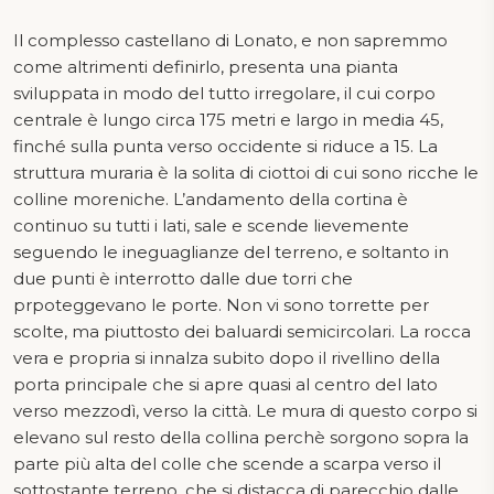
Il complesso castellano di Lonato, e non sapremmo
come altrimenti definirlo, presenta una pianta
sviluppata in modo del tutto irregolare, il cui corpo
centrale è lungo circa 175 metri e largo in media 45,
finché sulla punta verso occidente si riduce a 15. La
struttura muraria è la solita di ciottoi di cui sono ricche le
colline moreniche. L’andamento della cortina è
continuo su tutti i lati, sale e scende lievemente
seguendo le ineguaglianze del terreno, e soltanto in
due punti è interrotto dalle due torri che
prpoteggevano le porte. Non vi sono torrette per
scolte, ma piuttosto dei baluardi semicircolari. La rocca
vera e propria si innalza subito dopo il rivellino della
porta principale che si apre quasi al centro del lato
verso mezzodì, verso la città. Le mura di questo corpo si
elevano sul resto della collina perchè sorgono sopra la
parte più alta del colle che scende a scarpa verso il
sottostante terreno, che si distacca di parecchio dalle