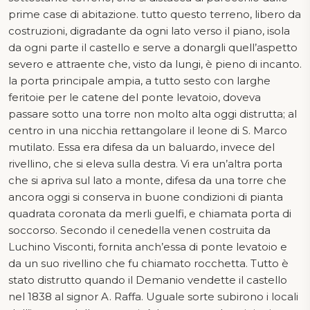
prime case di abitazione. tutto questo terreno, libero da
costruzioni, digradante da ogni lato verso il piano, isola
da ogni parte il castello e serve a donargli quell’aspetto
severo e attraente che, visto da lungi, è pieno di incanto.
la porta principale ampia, a tutto sesto con larghe
feritoie per le catene del ponte levatoio, doveva
passare sotto una torre non molto alta oggi distrutta; al
centro in una nicchia rettangolare il leone di S. Marco
mutilato. Essa era difesa da un baluardo, invece del
rivellino, che si eleva sulla destra. Vi era un’altra porta
che si apriva sul lato a monte, difesa da una torre che
ancora oggi si conserva in buone condizioni di pianta
quadrata coronata da merli guelfi, e chiamata porta di
soccorso. Secondo il cenedella venen costruita da
Luchino Visconti, fornita anch’essa di ponte levatoio e
da un suo rivellino che fu chiamato rocchetta. Tutto è
stato distrutto quando il Demanio vendette il castello
nel 1838 al signor A. Raffa. Uguale sorte subirono i locali