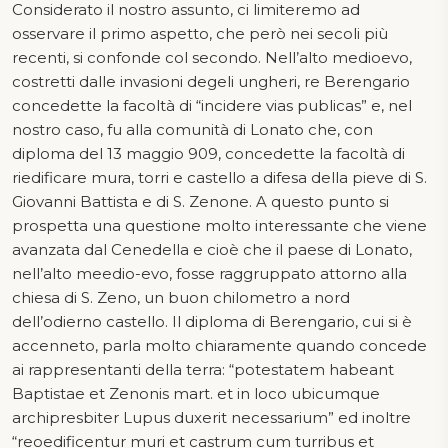
Considerato il nostro assunto, ci limiteremo ad
osservare il primo aspetto, che però nei secoli più
recenti, si confonde col secondo. Nell’alto medioevo,
costretti dalle invasioni degeli ungheri, re Berengario
concedette la facoltà di “incidere vias publicas” e, nel
nostro caso, fu alla comunità di Lonato che, con
diploma del 13 maggio 909, concedette la facoltà di
riedificare mura, torri e castello a difesa della pieve di S.
Giovanni Battista e di S. Zenone. A questo punto si
prospetta una questione molto interessante che viene
avanzata dal Cenedella e cioè che il paese di Lonato,
nell’alto meedio-evo, fosse raggruppato attorno alla
chiesa di S. Zeno, un buon chilometro a nord
dell’odierno castello. Il diploma di Berengario, cui si è
accenneto, parla molto chiaramente quando concede
ai rappresentanti della terra: “potestatem habeant
Baptistae et Zenonis mart. et in loco ubicumque
archipresbiter Lupus duxerit necessarium” ed inoltre
“reoedificentur muri et castrum cum turribus et