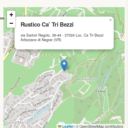
mappa in caricamento...
+
×
−
Rustico Ca’ Tri Bezzi
via Sartori Regolo, 36-44 - 37024 Loc. Ca Tri Bezzi
Arbizzano di Negrar (VR)
Leaflet
|
© OpenStreetMap contributors