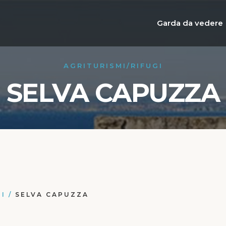
Garda da vedere
AGRITURISMI/RIFUGI
SELVA CAPUZZA
GI
/
SELVA CAPUZZA