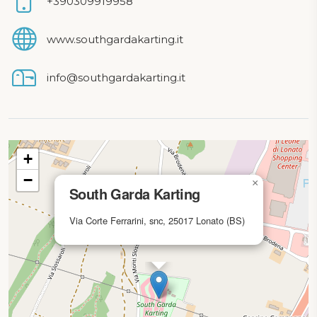
+390309919958
www.southgardakarting.it
info@southgardakarting.it
mappa in caricamento...
+
−
×
South Garda Karting
Via Corte Ferrarini, snc, 25017 Lonato (BS)