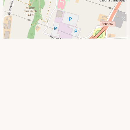
Leaflet
|
© OpenStreetMap contributors
Ricerca per località
Privacy Policy
|
Cookie Policy
Le tue preferenze relative alla privacy