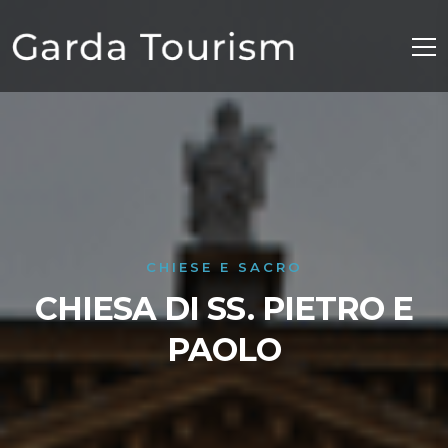
CHIESE E SACRO
CHIESA DI SS. PIETRO E
PAOLO