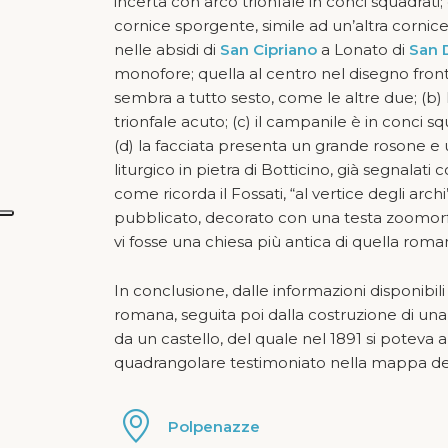
incerta con arco trionfale in conci squadrati
cornice sporgente, simile ad un’altra cornice
nelle absidi di
San Cipriano
a Lonato di
San 
monofore; quella al centro nel disegno front
sembra a tutto sesto, come le altre due; (b)
trionfale acuto; (c) il campanile è in conci 
(d) la facciata presenta un grande rosone e 
liturgico in pietra di Botticino, già segnalati
come ricorda il Fossati, “al vertice degli arc
pubblicato, decorato con una testa zoomorfa t
vi fosse una chiesa più antica di quella roma
In conclusione, dalle informazioni disponibi
romana, seguita poi dalla costruzione di una
da un castello, del quale nel 1891 si poteva 
quadrangolare testimoniato nella mappa del c
Polpenazze