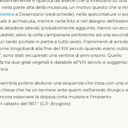
; esternamente è ripartita da lesene che si innestano su una
 nella parte alta della muratura, un motivo questo che si rit
Donino
a Desenzano (vedi schede); nelle specchiature vi so
ale è archiacuta, mentre nella foto e nel disegno dell’este
 le absidiole laterali, probabilmente aggiunte, hanno un arc
squadrati, salvo la cella campanaria pertinente ad una second
un tardo portale in pietra a tutto sesto. Frammenti di arred
 come longobardi alla fine del XIX secolo quando erano riutiliz
hi”, sono stati recuperati una ventina di anni orsono. Quello
ra due girali vegetali è databile all’VIII secolo e suggeris
nica.
li sembra potersi dedurre una sequenza che inizia con una vi
 chiesa che ha un termine ante quem nell’arredo liturgico e
ancora osservare la doppia cinta muraria e l’impianto
atasto del 1811.” (G.P. Brogiolo)