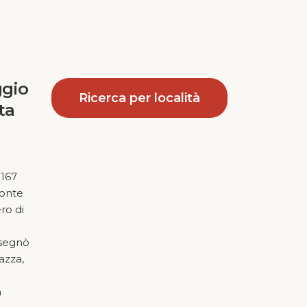
ggio
Ricerca per località
ta
1167
ronte
ro di
e
isegnò
azza,
a