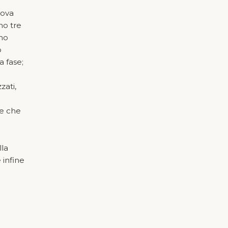
rova
no tre
rno
o
a fase;
o
zati,
ce che
lla
 infine