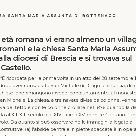
SA SANTA MARIA ASSUNTA DI BOTTENAGO
 età romana vi erano almeno un villa
li romani e la chiesa Santa Maria Assun
la diocesi di Brescia e si trovava sul
 Castello
.
È ricordata per la prima volta in un atto del 28 settembre 
 dopo aver consacrato San Michele di Drugolo, rinuncia, di f
 sulla chiesa, che rimangono invece, congiuntamente, al monaste
di San Michele. La chiesa, a tre navate divise da colonne, venn
iva del tetto e con le colonne crollate nel 1876 quando la d
la al XII-XIII secolo o al XIV – inizio XV, mentre Gaetano Pan
secolo. Da quanto si può osservare nelle immagini allegate al
struttive: (a) l’abside centrale in pietre spaccate è in oper