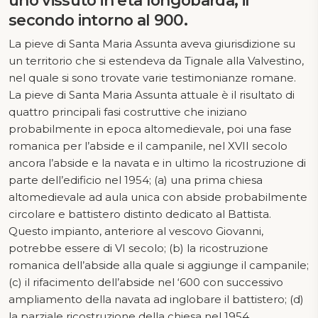
uno vissuto in età longobarda, il
secondo intorno al 900.
La pieve di Santa Maria Assunta aveva giurisdizione su
un territorio che si estendeva da Tignale alla Valvestino,
nel quale si sono trovate varie testimonianze romane.
La pieve di Santa Maria Assunta attuale è il risultato di
quattro principali fasi costruttive che iniziano
probabilmente in epoca altomedievale, poi una fase
romanica per l’abside e il campanile, nel XVII secolo
ancora l’abside e la navata e in ultimo la ricostruzione di
parte dell’edificio nel 1954; (a) una prima chiesa
altomedievale ad aula unica con abside probabilmente
circolare e battistero distinto dedicato al Battista.
Questo impianto, anteriore al vescovo Giovanni,
potrebbe essere di VI secolo; (b) la ricostruzione
romanica dell’abside alla quale si aggiunge il campanile;
(c) il rifacimento dell’abside nel ‘600 con successivo
ampliamento della navata ad inglobare il battistero; (d)
la parziale ricostruzione della chiesa nel 1954.