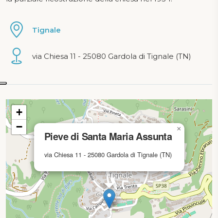
Tignale
via Chiesa 11 - 25080 Gardola di Tignale (TN)
mappa in caricamento...
+
−
×
Pieve di Santa Maria Assunta
via Chiesa 11 - 25080 Gardola di Tignale (TN)