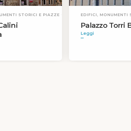
NUMENTI STORICI E PIAZZE
EDIFICI, MONUMENTI 
Calini
Palazzo Torri 
a
Leggi
Privacy Policy
|
Cookie Policy
1
2
3
4
...
40
iva sulla raccolta
Le tue preferenze relative alla priva