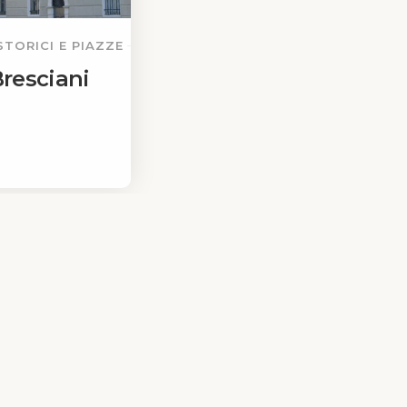
STORICI E PIAZZE
Bresciani
cy