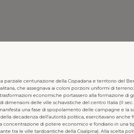
la parziale centuriazione della Cispadana e territorio del Benac
alitaria, che assegnava ai coloni porzioni uniformi di terreno
rasformazioni economiche portassero alla formazione di gra
mensioni delle ville schiavistiche del centro Italia (II sec. 
si manifesta una fase di spopolamento delle campagne e la sud
e della decadenza dell’autorità politica, esercitavano anche f
na concentrazione di potere economico e fondiario in una tipo
nte tra le ville tardoantiche della Cisalpina). Alla scelta poli