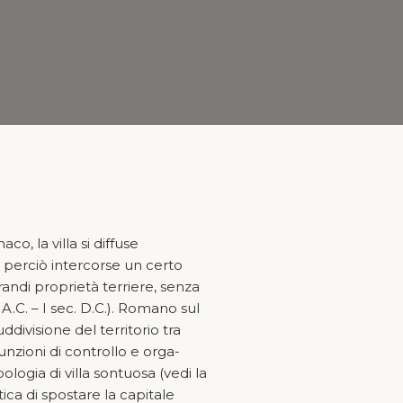
o, la villa si diffuse
; perciò intercorse un certo
ndi proprietà terriere, senza
A.C. – I sec. D.C.). Romano sul
divisione del territorio tra
unzioni di controllo e orga­
logia di villa sontuosa (vedi la
tica di spostare la capitale